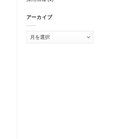
アーカイブ
ア
ー
カ
イ
ブ