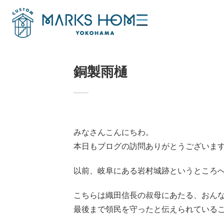
Skip
to
content
銅製雨樋
みなさんこんにちわ。
本日もブログの訪問ありがとうございま
以前、岐阜にある岩村城跡というところ
こちらは織田信長の叔母にあたる、おん
最後まで領民を守ったと伝えられている