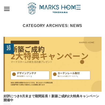
Skip
to
content
CATEGORY ARCHIVES:
NEWS
6月
20
好評につき9月末まで期間延長！新築ご成約2大特典キャンペーン
開催中