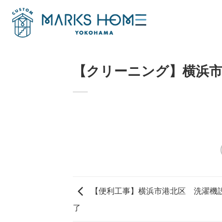
Skip
to
content
【クリーニング】横浜
【便利工事】横浜市港北区 洗濯機
了