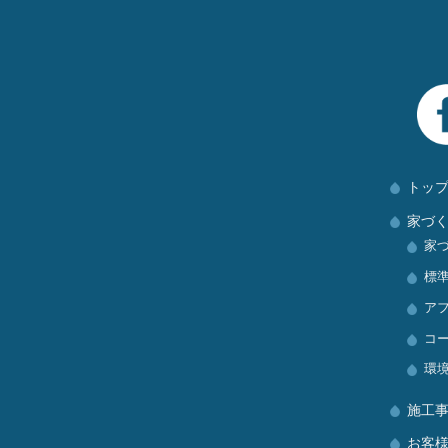
トッ
家づ
家
標
ア
コ
環
施工
お客