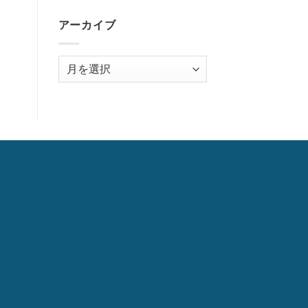
アーカイブ
ア
ー
カ
イ
ブ