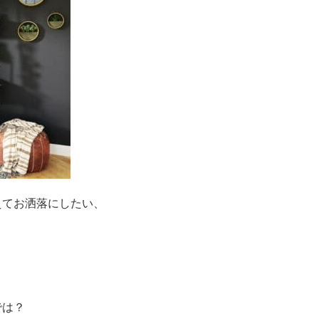
えてお洒落にしたい、
！
では？