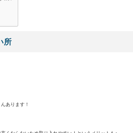
い所
さんあります！