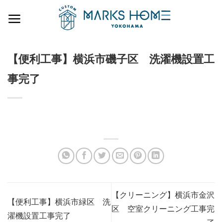
Skip
to
content
【便利工事】横浜市磯子区 洗濯機設置工
事完了
【クリーニング】横浜市金沢
【便利工事】横浜市緑区 洗
区 空室クリーニング工事完
濯機設置工事完了