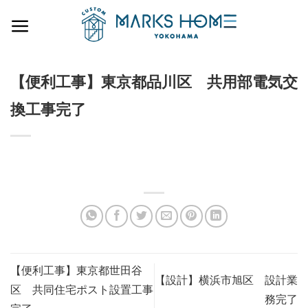
Skip
to
content
【便利工事】東京都品川区 共用部電気交
換工事完了
【便利工事】東京都世田谷
【設計】横浜市旭区 設計業
区 共同住宅ポスト設置工事
務完了