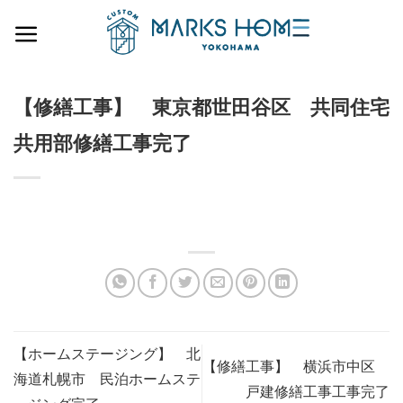
Skip
to
content
【修繕工事】 東京都世田谷区 共同住宅
共用部修繕工事完了
【ホームステージング】 北
【修繕工事】 横浜市中区
海道札幌市 民泊ホームステ
戸建修繕工事工事完了