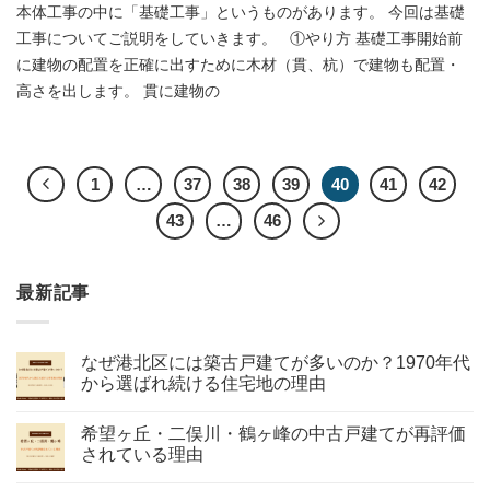
本体工事の中に「基礎工事」というものがあります。 今回は基礎
工事についてご説明をしていきます。 ①やり方 基礎工事開始前
に建物の配置を正確に出すために木材（貫、杭）で建物も配置・
高さを出します。 貫に建物の
1
…
37
38
39
40
41
42
43
…
46
最新記事
なぜ港北区には築古戸建てが多いのか？1970年代
から選ばれ続ける住宅地の理由
希望ヶ丘・二俣川・鶴ヶ峰の中古戸建てが再評価
されている理由