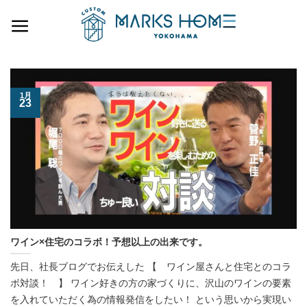
Skip
to
content
1月
23
ワイン×住宅のコラボ！予想以上の出来です。
先日、社長ブログでお伝えした 【 ワイン屋さんと住宅とのコラ
ボ対談！ 】 ワイン好きの方の家づくりに、沢山のワインの要素
を入れていただく為の情報発信をしたい！ という思いから実現い