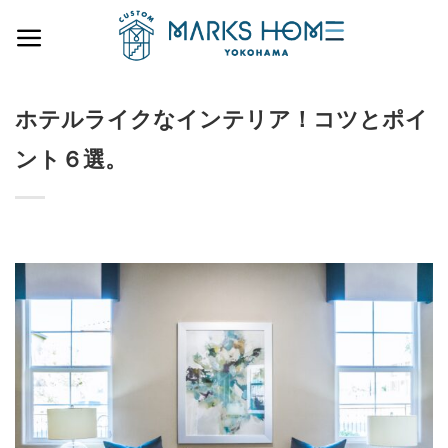
Skip
to
content
ホテルライクなインテリア！コツとポイ
ント６選。