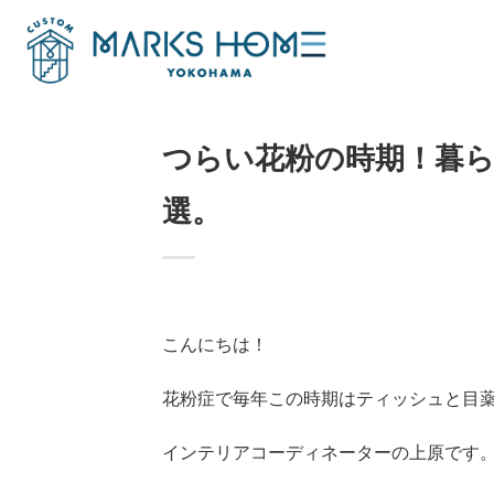
Skip
to
content
つらい花粉の時期！暮
選。
こんにちは！
花粉症で毎年この時期はティッシュと目
インテリアコーディネーターの上原です