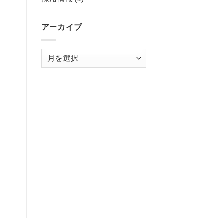
アーカイブ
ア
ー
カ
イ
ブ