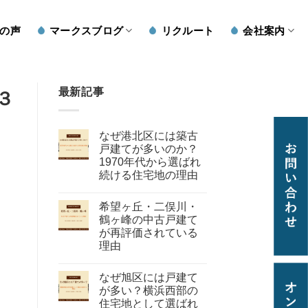
の声
マークスブログ
リクルート
会社案内
最新記事
３
なぜ港北区には築古
戸建てが多いのか？
1970年代から選ばれ
続ける住宅地の理由
希望ヶ丘・二俣川・
鶴ヶ峰の中古戸建て
が再評価されている
理由
なぜ旭区には戸建て
が多い？横浜西部の
住宅地として選ばれ